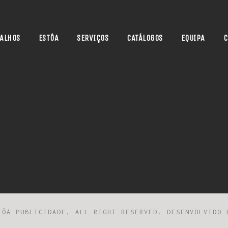
ALHOS
ESTÔA
SERVIÇOS
CATÁLOGOS
EQUIPA
C
TÔA PUBLICIDADE, ALL RIGHT RESERVED. DESENVOLVIDO