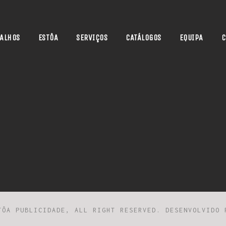
ALHOS
ESTÔA
SERVIÇOS
CATÁLOGOS
EQUIPA
C
TÔA PUBLICIDADE, ALL RIGHT RESERVED. DESENVOLVIDO